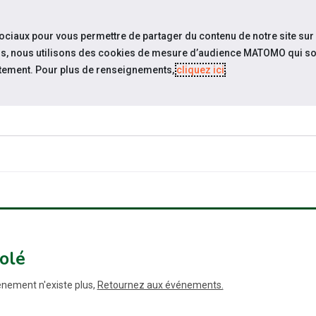
travel_explore
settings_accessibility
Sites du réseau
Acc
sociaux pour vous permettre de partager du contenu de notre site sur
eurs, nous utilisons des cookies de mesure d’audience MATOMO qui so
tement. Pour plus de renseignements,
cliquez ici
.
 SOMMES-
ESP
ACTUALITÉS
ÉVÉNEMENTS
NOUS ?
EMPLO
olé
nement n'existe plus,
Retournez aux événements.