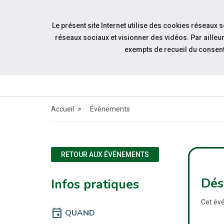
Accéder à notre page Facebook
Accéder à notre page Linkedin
Aller à la navigation
Le présent site Internet utilise des cookies réseaux 
Aller au contenu
réseaux sociaux et visionner des vidéos. Par aill
exempts de recueil du consen
QUI
Accueil
Événements
RETOUR AUX ÉVÉNEMENTS
Dés
Infos pratiques
Cet évé
event
QUAND