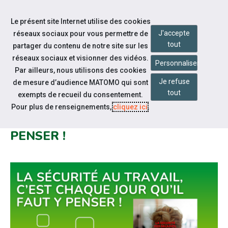
Accéder à notre page Facebook
Accéder à notre page Linkedin
Aller à la navigation
Le présent site Internet utilise des cookies
Aller au contenu
J'accepte
réseaux sociaux pour vous permettre de
tout
partager du contenu de notre site sur les
réseaux sociaux et visionner des vidéos.
Personnaliser
Par ailleurs, nous utilisons des cookies
Je refuse
de mesure d’audience MATOMO qui sont
Notre actualité
tout
exempts de recueil du consentement.
LA SÉCURITÉ AU TRAVAIL, C’EST
Pour plus de renseignements,
cliquez ici
.
CHAQUE JOUR QU’IL FAUT Y
PENSER !