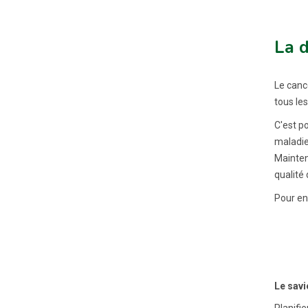
La d
Le cance
tous le
C'est po
maladie
Mainteni
qualité 
Pour en
Le savi
Planifie