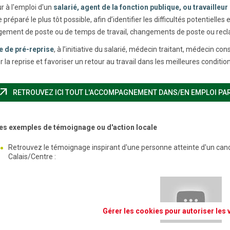
r à l'emploi d'un
salarié, agent de la fonction publique, ou travailleu
e préparé le plus tôt possible, afin d’identifier les difficultés potentiell
ment de poste ou de temps de travail, changements de poste ou rec
te de pré-reprise
, à l’initiative du salarié, médecin traitant, médecin co
 la reprise et favoriser un retour au travail dans les meilleures condition
row_outward
RETROUVEZ ICI TOUT L'ACCOMPAGNEMENT DANS/EN EMPLOI PAR
es exemples de témoignage ou d'action locale
Retrouvez le témoignage inspirant d'une personne atteinte d'un ca
Calais/Centre :
Gérer les cookies pour autoriser les