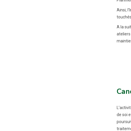
Ainsi, l
touchés
A la sui
atelier
maintien
Can
L’activi
de soi e
poursui
traiteme