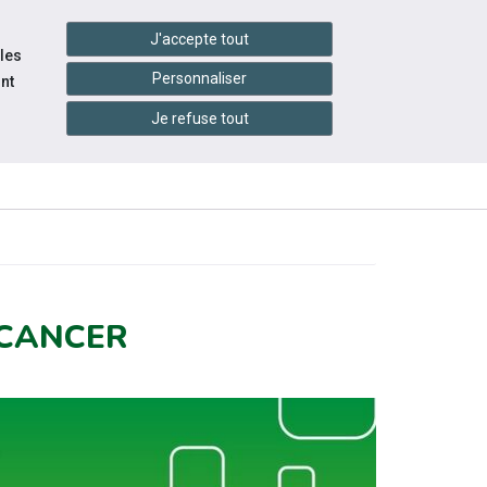
handshake
essibilité
Services en ligne
J'accepte tout
 les
Personnaliser
nt
Je refuse tout
ACE
INFOS
RESSOURCES
YEUR
PRATIQUES
 CANCER