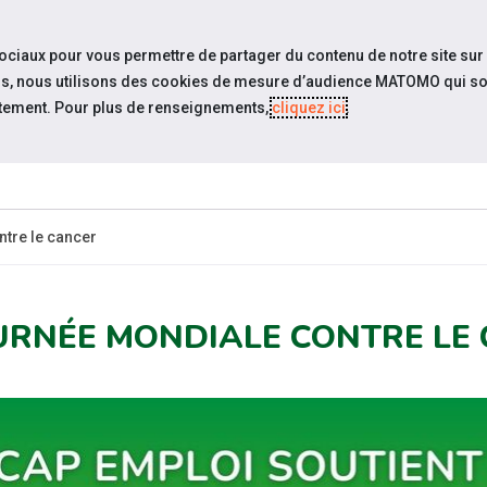
travel_explore
settings_accessibility
Sites du réseau
Acc
sociaux pour vous permettre de partager du contenu de notre site sur
eurs, nous utilisons des cookies de mesure d’audience MATOMO qui so
tement. Pour plus de renseignements,
cliquez ici
.
 SOMMES-
ESP
ACTUALITÉS
ÉVÉNEMENTS
NOUS ?
EMPLO
tre le cancer
URNÉE MONDIALE CONTRE LE