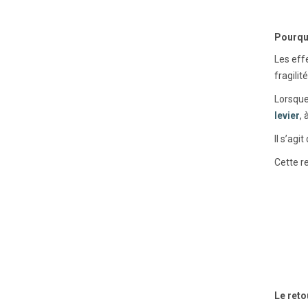
Pourquo
Les eff
fragilit
Lorsque
levier
, 
Il s’agit 
Cette r
Le reto