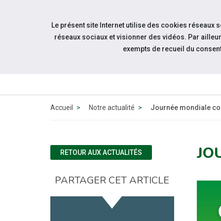
Accéder à notre page Facebook
Accéder à notre page Linkedin
Aller à la navigation
Le présent site Internet utilise des cookies réseaux 
Aller au contenu
réseaux sociaux et visionner des vidéos. Par aill
exempts de recueil du consen
QUI
Accueil
Notre actualité
Journée mondiale con
JO
RETOUR AUX ACTUALITÉS
PARTAGER CET ARTICLE