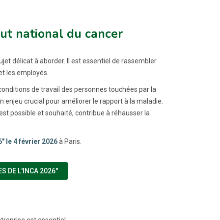
tut national du cancer
et délicat à aborder. Il est essentiel de rassembler
et les employés.
s conditions de travail des personnes touchées par la
njeu crucial pour améliorer le rapport à la maladie.
est possible et souhaité, contribue à réhausser la
 le 4 février 2026
à Paris.
(NOUVELLE FENÊTRE)
 DE L'INCA 2026"
ntreprise est essentiel.