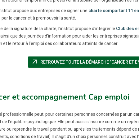
’Institut propose aux entreprises de signer une
charte comportant 11 
 par le cancer et à promouvoir la santé.
te de la signature de la charte, l'institut propose d'intégrer le
Club des en
s ainsi que des journées d’information pour aider les entreprises signat
 et le retour à l’emploi des collaborateurs atteints de cancer.
arrow_outward
RETROUVEZ TOUTE LA DÉMARCHE "CANCER ET EMPL
cer et accompagnement Cap emploi
té professionnelle peut, pour certaines personnes concernées par un canc
t de l’équilibre psychologique. Elle peut aussi s’inscrire comme un repè
vre ou reprendre le travail pendant ou après les traitements dépend de
nts, conditions de travail). Il s’agit d’un choix personnel, construit avec