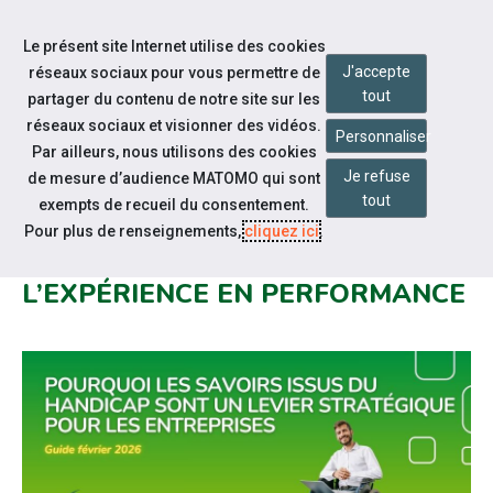
Accéder à notre page Facebook
Accéder à notre page Linkedin
Aller à la navigation
Le présent site Internet utilise des cookies
Aller au contenu
J'accepte
réseaux sociaux pour vous permettre de
tout
partager du contenu de notre site sur les
réseaux sociaux et visionner des vidéos.
Personnaliser
Par ailleurs, nous utilisons des cookies
Je refuse
de mesure d’audience MATOMO qui sont
Notre actualité
tout
exempts de recueil du consentement.
GUIDE APF FRANCE HANDICAP
Pour plus de renseignements,
cliquez ici
.
POUR TRANSFORMER
L’EXPÉRIENCE EN PERFORMANCE