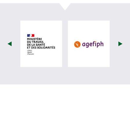
visiter les site de Ministère du travail (
visiter les si