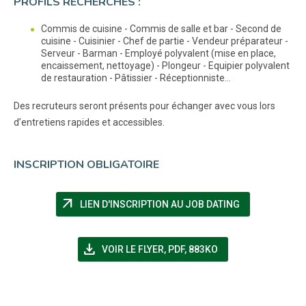
PROFILS RECHERCHÉS :
Commis de cuisine - Commis de salle et bar - Second de
cuisine - Cuisinier - Chef de partie - Vendeur préparateur -
Serveur - Barman - Employé polyvalent (mise en place,
encaissement, nettoyage) - Plongeur - Equipier polyvalent
de restauration - Pâtissier - Réceptionniste...
Des recruteurs seront présents pour échanger avec vous lors
d’entretiens rapides et accessibles.
INSCRIPTION OBLIGATOIRE
arrow_outward
(NOUVELLE FE
LIEN D'INSCRIPTION AU JOB DATING
file_download
(NOUVELLE FENÊTRE)
VOIR LE FLYER
,
PDF, 883KO