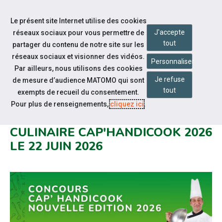
Accéder à notre page Facebook
Accéder à notre page Linkedin
Aller à la navigation
Le présent site Internet utilise des cookies
Aller au contenu
J'accepte
réseaux sociaux pour vous permettre de
tout
partager du contenu de notre site sur les
réseaux sociaux et visionner des vidéos.
Personnaliser
Par ailleurs, nous utilisons des cookies
Je refuse
de mesure d’audience MATOMO qui sont
Notre actualité
tout
exempts de recueil du consentement.
ETAPE INTERRÉGIONALE SUD-
Pour plus de renseignements,
cliquez ici
.
OUEST DU GRAND CONCOURS
CULINAIRE CAP'HANDICOOK 2026
LE 22 JUIN 2026